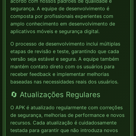
acordo com nossos padrões de qualidade e
segurança. A equipe de desenvolvimento é
composta por profissionais experientes com
amplo conhecimento em desenvolvimento de
aplicativos móveis e segurança digital.
O processo de desenvolvimento inclui múltiplas
etapas de revisão e teste, garantindo que cada
versão seja estável e segura. A equipe também
mantém contato direto com os usuários para
receber feedback e implementar melhorias
baseadas nas necessidades reais dos usuários.
🔄 Atualizações Regulares
O APK é atualizado regularmente com correções
de segurança, melhorias de performance e novos
recursos. Cada atualização é cuidadosamente
testada para garantir que não introduza novos