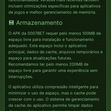
incluem otimizações específicas para aplicativos
de jogos e melhor gerenciamento de memória.
💾 Armazenamento
O APK da 0007BET requer pelo menos 100MB de
espaço livre para instalação e funcionamento
adequado. Este espaço inclui o aplicativo
principal, dados de cache, arquivos temporários e
espaço para atualizações futuras.
Recomendamos ter pelo menos 200MB de
espaço livre para garantir uma experiência sem
interrupções.
O aplicativo utiliza compressão inteligente para
minimizar o uso de espaço, mas o cache pode
crescer com o uso. O sistema de gerenciamento
de cache do aplicativo permite limpar dados