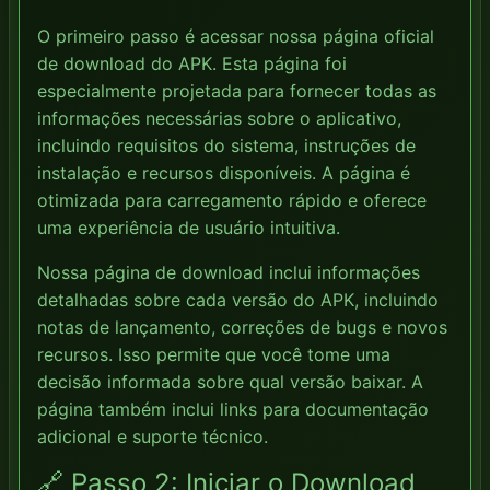
O primeiro passo é acessar nossa página oficial
de download do APK. Esta página foi
especialmente projetada para fornecer todas as
informações necessárias sobre o aplicativo,
incluindo requisitos do sistema, instruções de
instalação e recursos disponíveis. A página é
otimizada para carregamento rápido e oferece
uma experiência de usuário intuitiva.
Nossa página de download inclui informações
detalhadas sobre cada versão do APK, incluindo
notas de lançamento, correções de bugs e novos
recursos. Isso permite que você tome uma
decisão informada sobre qual versão baixar. A
página também inclui links para documentação
adicional e suporte técnico.
🔗 Passo 2: Iniciar o Download