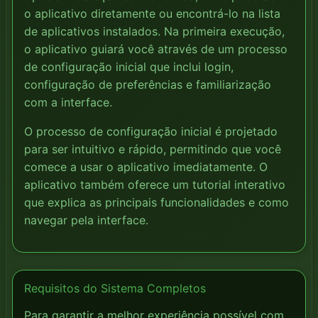
o aplicativo diretamente ou encontrá-lo na lista
de aplicativos instalados. Na primeira execução,
o aplicativo guiará você através de um processo
de configuração inicial que inclui login,
configuração de preferências e familiarização
com a interface.
O processo de configuração inicial é projetado
para ser intuitivo e rápido, permitindo que você
comece a usar o aplicativo imediatamente. O
aplicativo também oferece um tutorial interativo
que explica as principais funcionalidades e como
navegar pela interface.
Requisitos do Sistema Completos
Para garantir a melhor experiência possível com