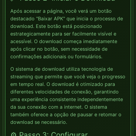
Após acessar a página, você verá um botão
destacado "Baixar APK" que inicia o processo de
download. Este botão está posicionado
estrategicamente para ser facilmente visível e
acessível. O download começa imediatamente
após clicar no botão, sem necessidade de
confirmações adicionais ou formulários.
O sistema de download utiliza tecnologia de
streaming que permite que você veja o progresso
em tempo real. O download é otimizado para
diferentes velocidades de conexão, garantindo
uma experiência consistente independentemente
da sua conexão com a internet. O sistema
também oferece a opção de pausar e retomar o
download se necessário.
⚙️ Passo 3: Configurar