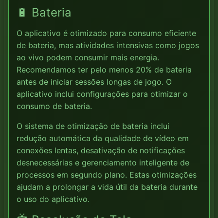
🔋 Bateria
O aplicativo é otimizado para consumo eficiente
de bateria, mas atividades intensivas como jogos
ao vivo podem consumir mais energia.
Recomendamos ter pelo menos 20% de bateria
antes de iniciar sessões longas de jogo. O
aplicativo inclui configurações para otimizar o
consumo de bateria.
O sistema de otimização de bateria inclui
redução automática da qualidade de vídeo em
conexões lentas, desativação de notificações
desnecessárias e gerenciamento inteligente de
processos em segundo plano. Estas otimizações
ajudam a prolongar a vida útil da bateria durante
o uso do aplicativo.