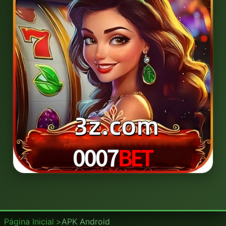
Instalar
🌐 Social & Contato
📱 Telegram
📘 Facebook
Página Inicial
APK Android