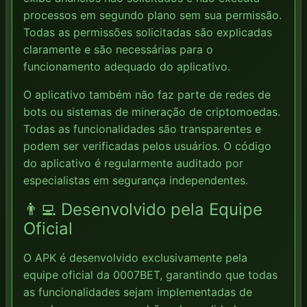
processos em segundo plano sem sua permissão.
Todas as permissões solicitadas são explicadas
claramente e são necessárias para o
funcionamento adequado do aplicativo.
O aplicativo também não faz parte de redes de
bots ou sistemas de mineração de criptomoedas.
Todas as funcionalidades são transparentes e
podem ser verificadas pelos usuários. O código
do aplicativo é regularmente auditado por
especialistas em segurança independentes.
👨‍💻 Desenvolvido pela Equipe
Oficial
O APK é desenvolvido exclusivamente pela
equipe oficial da 0007BET, garantindo que todas
as funcionalidades sejam implementadas de