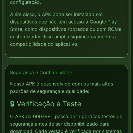
configuração.
Além disso, o APK pode ser instalado em
dispositivos que não têm acesso à Google Play
Store, como dispositivos rootados ou com ROMs
customizadas. Isso amplia significativamente a
compatibilidade do aplicativo.
Segurança e Confiabilidade
Nosso APK é desenvolvido com os mais altos
padrões de segurança e qualidade:
🔒 Verificação e Teste
O APK da 0007BET passa por rigorosos testes de
segurança antes de ser disponibilizado para
download. Cada versão é verificada por sistemas