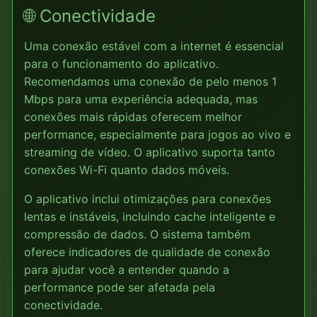
🌐 Conectividade
Uma conexão estável com a internet é essencial
para o funcionamento do aplicativo.
Recomendamos uma conexão de pelo menos 1
Mbps para uma experiência adequada, mas
conexões mais rápidas oferecem melhor
performance, especialmente para jogos ao vivo e
streaming de vídeo. O aplicativo suporta tanto
conexões Wi-Fi quanto dados móveis.
O aplicativo inclui otimizações para conexões
lentas e instáveis, incluindo cache inteligente e
compressão de dados. O sistema também
oferece indicadores de qualidade de conexão
para ajudar você a entender quando a
performance pode ser afetada pela
conectividade.