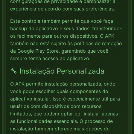
configurações de privacidade e personalizar a
experiência de acordo com suas preferências.
Este controle também permite que você faça
backup do aplicativo e seus dados, transferindo-
os facilmente para outros dispositivos. O APK
também não está sujeito às políticas de remoção
da Google Play Store, garantindo que você
sempre tenha acesso ao aplicativo.
🔧 Instalação Personalizada
O APK permite instalação personalizada, onde
você pode escolher quais componentes do
aplicativo instalar. Isso é especialmente útil para
usuários com dispositivos com recursos
limitados, que podem optar por instalar apenas
as funcionalidades essenciais. O processo de
instalação também oferece mais opções de