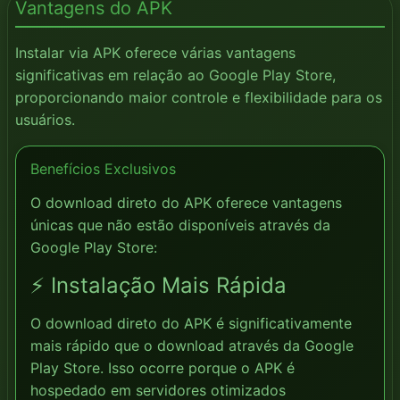
Vantagens do APK
Instalar via APK oferece várias vantagens
significativas em relação ao Google Play Store,
proporcionando maior controle e flexibilidade para os
usuários.
Benefícios Exclusivos
O download direto do APK oferece vantagens
únicas que não estão disponíveis através da
Google Play Store:
⚡ Instalação Mais Rápida
O download direto do APK é significativamente
mais rápido que o download através da Google
Play Store. Isso ocorre porque o APK é
hospedado em servidores otimizados