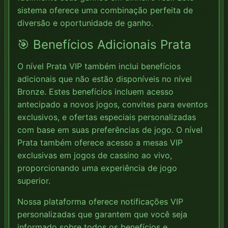
sistema oferece uma combinação perfeita de
diversão e oportunidade de ganho.
🎯 Benefícios Adicionais Prata
O nível Prata VIP também inclui benefícios
adicionais que não estão disponíveis no nível
Bronze. Estes benefícios incluem acesso
antecipado a novos jogos, convites para eventos
exclusivos, e ofertas especiais personalizadas
com base em suas preferências de jogo. O nível
Prata também oferece acesso a mesas VIP
exclusivas em jogos de cassino ao vivo,
proporcionando uma experiência de jogo
superior.
Nossa plataforma oferece notificações VIP
personalizadas que garantem que você seja
informado sobre todos os benefícios e