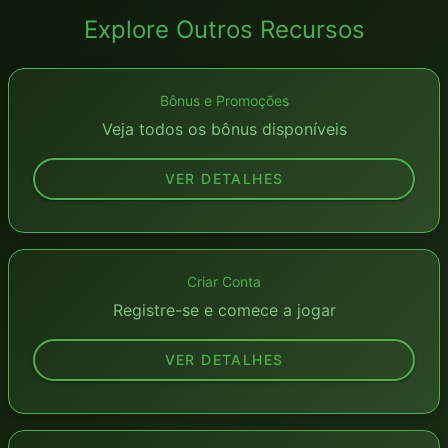
Explore Outros Recursos
Bônus e Promoções
Veja todos os bônus disponíveis
VER DETALHES
Criar Conta
Registre-se e comece a jogar
VER DETALHES