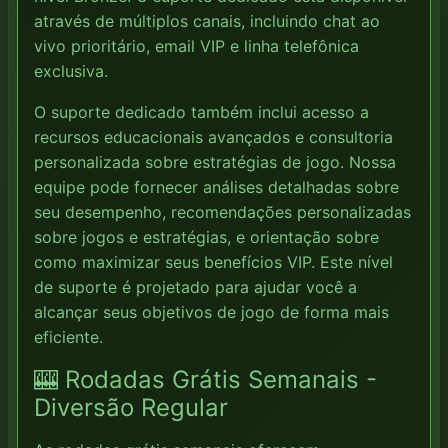
através de múltiplos canais, incluindo chat ao
vivo prioritário, email VIP e linha telefônica
exclusiva.
O suporte dedicado também inclui acesso a
recursos educacionais avançados e consultoria
personalizada sobre estratégias de jogo. Nossa
equipe pode fornecer análises detalhadas sobre
seu desempenho, recomendações personalizadas
sobre jogos e estratégias, e orientação sobre
como maximizar seus benefícios VIP. Este nível
de suporte é projetado para ajudar você a
alcançar seus objetivos de jogo de forma mais
eficiente.
🎰 Rodadas Grátis Semanais -
Diversão Regular