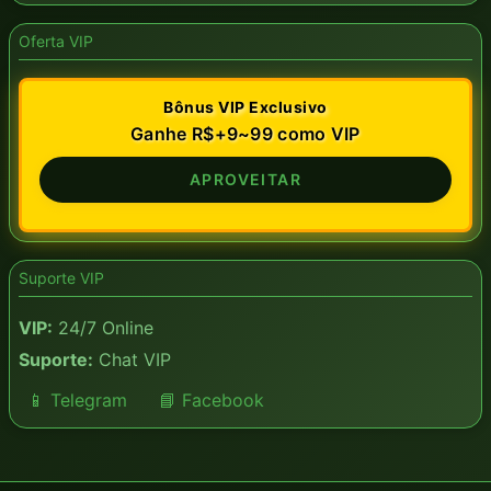
Oferta VIP
Bônus VIP Exclusivo
Ganhe R$+9~99 como VIP
APROVEITAR
Suporte VIP
VIP:
24/7 Online
Suporte:
Chat VIP
📱 Telegram
📘 Facebook