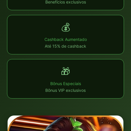
Benefícios exclusivos
Bet
💰
Win
Cashback Aumentado
Até 15% de cashback
APP
📱 Download
🎁
APK
Bônus Especiais
Bônus VIP exclusivos
Download
Baixar