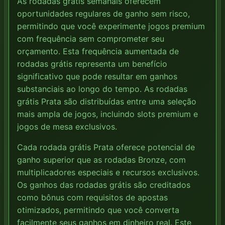
As rodadas grátis semanais oferecem
oportunidades regulares de ganho sem risco,
permitindo que você experimente jogos premium
com frequência sem comprometer seu
orçamento. Esta frequência aumentada de
rodadas grátis representa um benefício
significativo que pode resultar em ganhos
substanciais ao longo do tempo. As rodadas
grátis Prata são distribuídas entre uma seleção
mais ampla de jogos, incluindo slots premium e
jogos de mesa exclusivos.
Cada rodada grátis Prata oferece potencial de
ganho superior que as rodadas Bronze, com
multiplicadores especiais e recursos exclusivos.
Os ganhos das rodadas grátis são creditados
como bônus com requisitos de apostas
otimizados, permitindo que você converta
facilmente seus ganhos em dinheiro real. Este