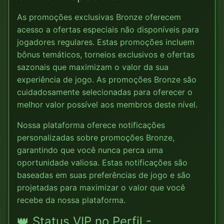
As promoções exclusivas Bronze oferecem
acesso a ofertas especiais não disponíveis para
jogadores regulares. Estas promoções incluem
bônus temáticos, torneios exclusivos e ofertas
sazonais que maximizam o valor da sua
experiência de jogo. As promoções Bronze são
cuidadosamente selecionadas para oferecer o
melhor valor possível aos membros deste nível.
Nossa plataforma oferece notificações
personalizadas sobre promoções Bronze,
garantindo que você nunca perca uma
oportunidade valiosa. Estas notificações são
baseadas em suas preferências de jogo e são
projetadas para maximizar o valor que você
recebe da nossa plataforma.
👑 Status VIP no Perfil -