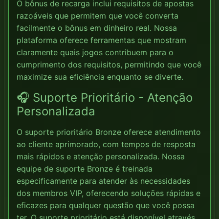
O bônus de recarga inclui requisitos de apostas
razoáveis que permitem que você converta
facilmente o bônus em dinheiro real. Nossa
plataforma oferece ferramentas que mostram
claramente quais jogos contribuem para o
cumprimento dos requisitos, permitindo que você
maximize sua eficiência enquanto se diverte.
🎧 Suporte Prioritário - Atenção
Personalizada
O suporte prioritário Bronze oferece atendimento
ao cliente aprimorado, com tempos de resposta
mais rápidos e atenção personalizada. Nossa
equipe de suporte Bronze é treinada
especificamente para atender às necessidades
dos membros VIP, oferecendo soluções rápidas e
eficazes para qualquer questão que você possa
ter. O suporte prioritário está disponível através