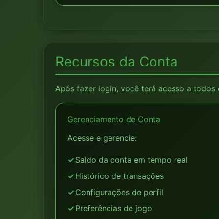
Recursos da Conta
Após fazer login, você terá acesso a todos
Gerenciamento de Conta
Acesse e gerencie:
Saldo da conta em tempo real
Histórico de transações
Configurações de perfil
Preferências de jogo