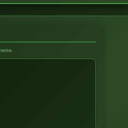
mente.