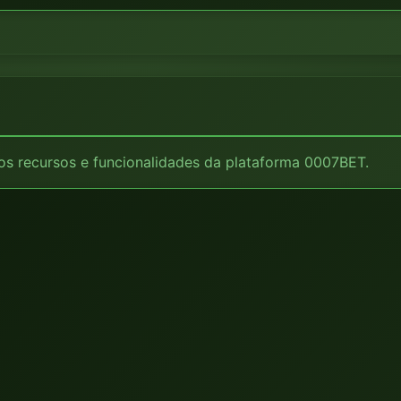
 os recursos e funcionalidades da plataforma 0007BET.