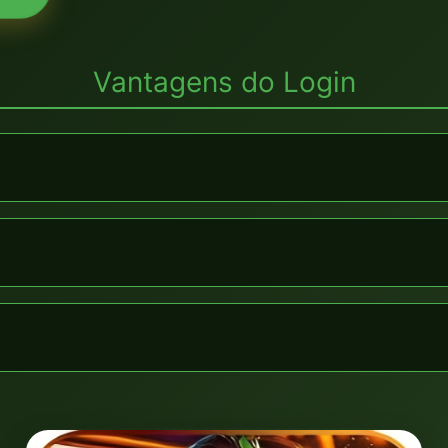
Vantagens do Login
🌐 Social & Contato