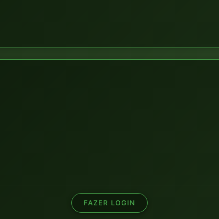
FAZER LOGIN