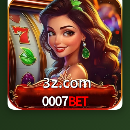
📱 Telegram
📘 Facebook