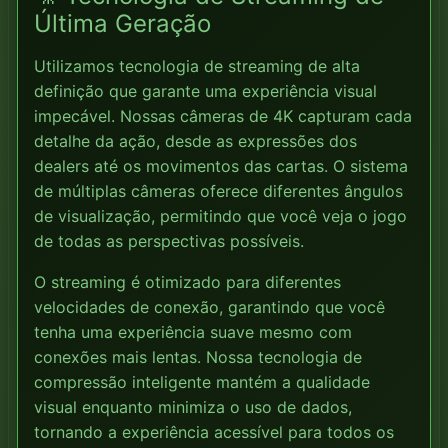
Última Geração
Utilizamos tecnologia de streaming de alta
definição que garante uma experiência visual
impecável. Nossas câmeras de 4K capturam cada
detalhe da ação, desde as expressões dos
dealers até os movimentos das cartas. O sistema
de múltiplas câmeras oferece diferentes ângulos
de visualização, permitindo que você veja o jogo
de todas as perspectivas possíveis.
O streaming é otimizado para diferentes
velocidades de conexão, garantindo que você
tenha uma experiência suave mesmo com
conexões mais lentas. Nossa tecnologia de
compressão inteligente mantém a qualidade
visual enquanto minimiza o uso de dados,
tornando a experiência acessível para todos os