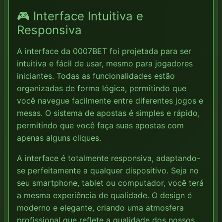
🎮 Interface Intuitiva e
Responsiva
A interface da 0007BET foi projetada para ser
intuitiva e fácil de usar, mesmo para jogadores
iniciantes. Todas as funcionalidades estão
organizadas de forma lógica, permitindo que
você navegue facilmente entre diferentes jogos e
mesas. O sistema de apostas é simples e rápido,
permitindo que você faça suas apostas com
apenas alguns cliques.
A interface é totalmente responsiva, adaptando-
se perfeitamente a qualquer dispositivo. Seja no
seu smartphone, tablet ou computador, você terá
a mesma experiência de qualidade. O design é
moderno e elegante, criando uma atmosfera
profissional que reflete a qualidade dos nossos