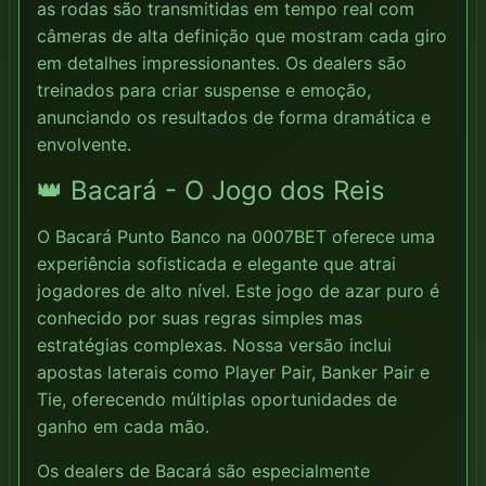
as rodas são transmitidas em tempo real com
câmeras de alta definição que mostram cada giro
em detalhes impressionantes. Os dealers são
treinados para criar suspense e emoção,
anunciando os resultados de forma dramática e
envolvente.
👑 Bacará - O Jogo dos Reis
O Bacará Punto Banco na 0007BET oferece uma
experiência sofisticada e elegante que atrai
jogadores de alto nível. Este jogo de azar puro é
conhecido por suas regras simples mas
estratégias complexas. Nossa versão inclui
apostas laterais como Player Pair, Banker Pair e
Tie, oferecendo múltiplas oportunidades de
ganho em cada mão.
Os dealers de Bacará são especialmente