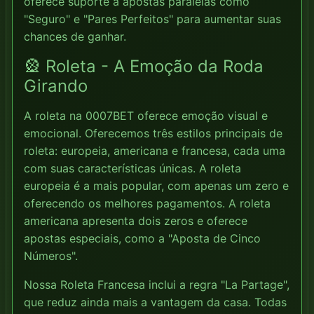
oferece suporte a apostas paralelas como
"Seguro" e "Pares Perfeitos" para aumentar suas
chances de ganhar.
🎡 Roleta - A Emoção da Roda
Girando
A roleta na 0007BET oferece emoção visual e
emocional. Oferecemos três estilos principais de
roleta: europeia, americana e francesa, cada uma
com suas características únicas. A roleta
europeia é a mais popular, com apenas um zero e
oferecendo os melhores pagamentos. A roleta
americana apresenta dois zeros e oferece
apostas especiais, como a "Aposta de Cinco
Números".
Nossa Roleta Francesa inclui a regra "La Partage",
que reduz ainda mais a vantagem da casa. Todas