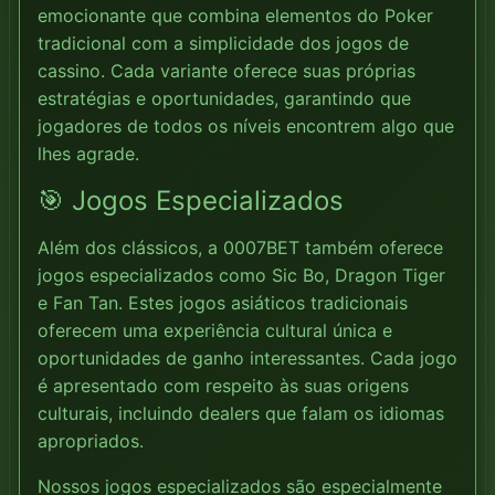
emocionante que combina elementos do Poker
tradicional com a simplicidade dos jogos de
cassino. Cada variante oferece suas próprias
estratégias e oportunidades, garantindo que
jogadores de todos os níveis encontrem algo que
lhes agrade.
🎯 Jogos Especializados
Além dos clássicos, a 0007BET também oferece
jogos especializados como Sic Bo, Dragon Tiger
e Fan Tan. Estes jogos asiáticos tradicionais
oferecem uma experiência cultural única e
oportunidades de ganho interessantes. Cada jogo
é apresentado com respeito às suas origens
culturais, incluindo dealers que falam os idiomas
apropriados.
Nossos jogos especializados são especialmente