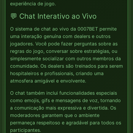
experiência de jogo.
💬 Chat Interativo ao Vivo
O sistema de chat ao vivo da 0007BET permite
uma interação genuína com dealers e outros
jogadores. Você pode fazer perguntas sobre as
regras do jogo, conversar sobre estratégias, ou
simplesmente socializar com outros membros da
comunidade. Os dealers são treinados para serem
hospitaleiros e profissionais, criando uma
atmosfera amigável e envolvente.
O chat também inclui funcionalidades especiais
como emojis, gifs e mensagens de voz, tornando
a comunicação mais expressiva e divertida. Os
moderadores garantem que o ambiente
permaneça respeitoso e agradável para todos os
participantes.