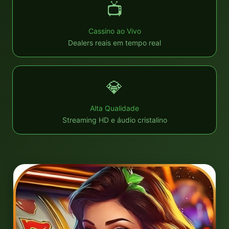
📺
Bet
Cassino ao Vivo
Dealers reais em tempo real
Win
💎
APP
Alta Qualidade
📱 Download
Streaming HD e áudio cristalino
APK
Download
Baixar